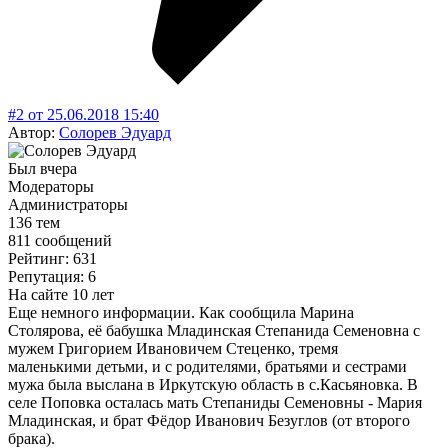
#2
от
25.06.2018
15:40
Автор:
Солорев Эдуард
Был вчера
Модераторы
Администраторы
136 тем
811 сообщений
Рейтинг: 631
Репутация: 6
На сайте 10 лет
Еще немного информации. Как сообщила Марина
Столярова, её бабушка Младинская Степанида Семеновна с
мужем Григорием Ивановичем Стеценко, тремя
маленькими детьми, и с родителями, братьями и сестрами
мужа была выслана в Иркутскую область в с.Касьяновка. В
селе Поповка осталась мать Степаниды Семеновны - Мария
Младинская, и брат Фёдор Иванович Безуглов (от второго
брака).