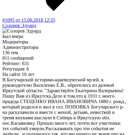
#1095
от
15.06.2018
12:35
Солорев Эдуард
Был вчера
Модераторы
Администраторы
136 тем
811 сообщений
Рейтинг: 631
Репутация: 6
На сайте 10 лет
В Богучарский историко-краеведческий музей, к
руководителю Василенко Е.В., обратились из далекой
Иркутской области: "Здравствуйте Екатерина Валерьевна!
Пишу Вам из Иркутска.Дело в том,что в 1931 г. моего
прадеда СТЕЦЕНКО ИВАНА ИВАНОВИЧА 1880 г. рожд.,
который родился и жил в сел. ПОПОВКА Богучарского р-
на раскулачили и вместе с женой, детьми, невесткой и
тремя внуками выслали в Сибирь в Иркутскую обл.
пос.Касьяновку. Прошло много лет, почти все участники
тех событий умерли.Рассказывать про эти события не
любили...и получилось так, что мы ничего не знаем про их