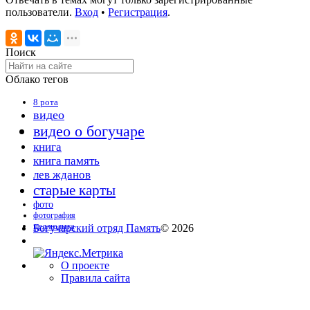
пользователи.
Вход
•
Регистрация
.
Поиск
Облако тегов
8 рота
видео
видео о богучаре
книга
книга память
лев жданов
старые карты
фото
фотография
целлюлита
Богучарский отряд Память
© 2026
О проекте
Правила сайта