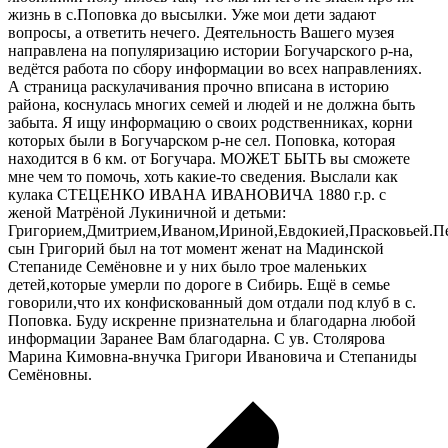
жизнь в с.Поповка до высылки. Уже мои дети задают
вопросы, а ответить нечего. Деятельность Вашего музея
направлена на популяризацию истории Богучарского р-на,
ведётся работа по сбору информации во всех направлениях.
А страница раскулачивания прочно вписана в историю
района, коснулась многих семей и людей и не должна быть
забыта. Я ищу информацию о своих родственниках, корни
которых были в Богучарском р-не сел. Поповка, которая
находится в 6 км. от Богучара. МОЖЕТ БЫТЬ вы сможете
мне чем то помочь, хоть какие-то сведения. Выслали как
кулака СТЕЦЕНКО ИВАНА ИВАНОВИЧА 1880 г.р. с
женой Матрёной Лукиничной и детьми:
Григорием,Дмитрием,Иваном,Ириной,Евдокией,Прасковьей.П
сын Григорий был на тот момент женат на Мадинской
Степаниде Семёновне и у них было трое маленьких
детей,которые умерли по дороге в Сибирь. Ещё в семье
говорили,что их конфискованный дом отдали под клуб в с.
Поповка. Буду искренне признательна и благодарна любой
информации Заранее Вам благодарна. С ув. Столярова
Марина Кимовна-внучка Григори Ивановича и Степаниды
Семёновны.