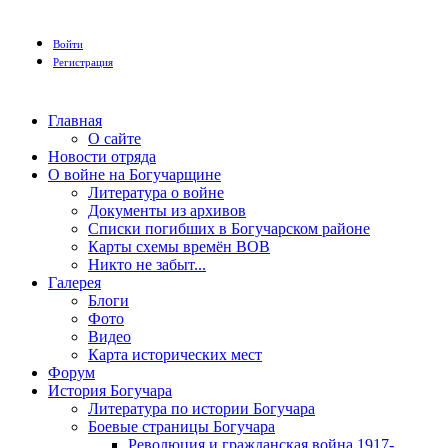
Войти
Регистрация
Главная
О сайте
Новости отряда
О войне на Богучарщине
Литература о войне
Документы из архивов
Списки погибших в Богучарском районе
Карты схемы времён ВОВ
Никто не забыт...
Галерея
Блоги
Фото
Видео
Карта исторических мест
Форум
История Богучара
Литература по истории Богучара
Боевые страницы Богучара
Революция и гражданская война 1917-