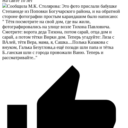
На сайте 10 лет
Сообщила М.К. Столярова: Это фото прислали бабушке
Степаниде из Поповки Богучарского района, и на обратной
стороне фотографии простым карандашом было написано:
" Тётя посмотрите на свой дом, где вы жили,
фотографировались на улице возле Тихона Павловича.
Смотрите: ворота деда Тихона, потом сарай, отца дом и
сарай, а потом тётки Вирки дом. Теперь угадуйте: Лиза с
ВАлей, тётя Вера, мама, я, Сашка....Полька Казакова с
внуком, Галька Безуглова,а ещё позади шли папа и тётка
Б..ганская шли с города провожали Ваню. Теперь и
рассматривайте.."