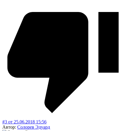
#3
от
25.06.2018
15:56
Автор:
Солорев Эдуард