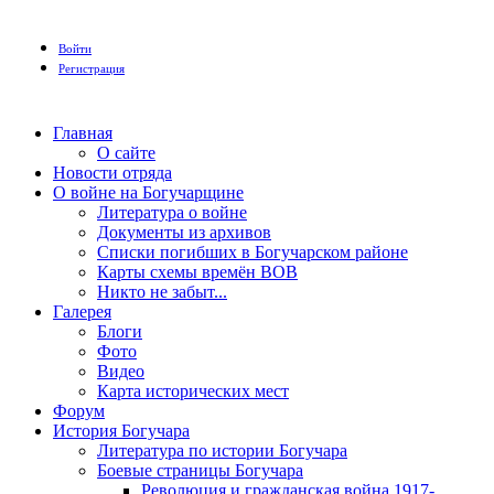
Войти
Регистрация
Главная
О сайте
Новости отряда
О войне на Богучарщине
Литература о войне
Документы из архивов
Списки погибших в Богучарском районе
Карты схемы времён ВОВ
Никто не забыт...
Галерея
Блоги
Фото
Видео
Карта исторических мест
Форум
История Богучара
Литература по истории Богучара
Боевые страницы Богучара
Революция и гражданская война 1917-