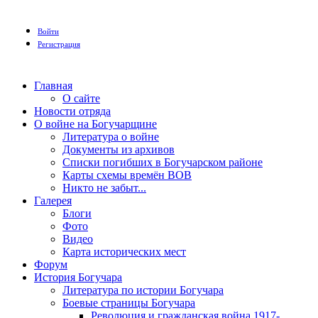
Войти
Регистрация
Главная
О сайте
Новости отряда
О войне на Богучарщине
Литература о войне
Документы из архивов
Списки погибших в Богучарском районе
Карты схемы времён ВОВ
Никто не забыт...
Галерея
Блоги
Фото
Видео
Карта исторических мест
Форум
История Богучара
Литература по истории Богучара
Боевые страницы Богучара
Революция и гражданская война 1917-