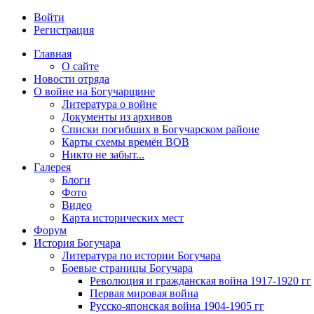
Войти
Регистрация
Главная
О сайте
Новости отряда
О войне на Богучарщине
Литература о войне
Документы из архивов
Списки погибших в Богучарском районе
Карты схемы времён ВОВ
Никто не забыт...
Галерея
Блоги
Фото
Видео
Карта исторических мест
Форум
История Богучара
Литература по истории Богучара
Боевые страницы Богучара
Революция и гражданская война 1917-1920 гг
Первая мировая война
Русско-японская война 1904-1905 гг