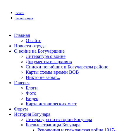
Войти
Регистрация
Главная
О сайте
Новости отряда
О войне на Богучарщине
Литература о войне
Документы из архивов
Списки погибших в Богучарском районе
Карты схемы времён ВОВ
Никто не забыт...
Галерея
Блоги
Фото
Видео
Карта исторических мест
Форум
История Богучара
Литература по истории Богучара
Боевые страницы Богучара
Революция и гражданская война 1917-