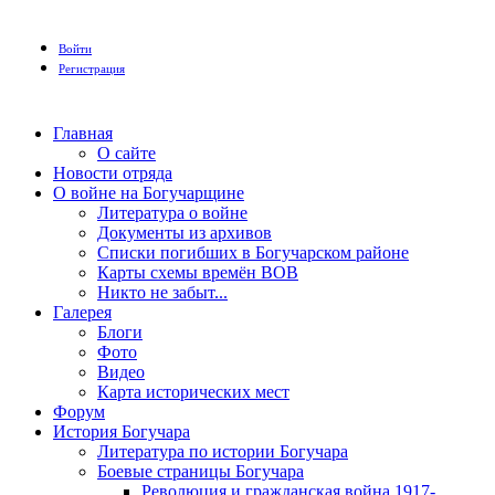
Войти
Регистрация
Главная
О сайте
Новости отряда
О войне на Богучарщине
Литература о войне
Документы из архивов
Списки погибших в Богучарском районе
Карты схемы времён ВОВ
Никто не забыт...
Галерея
Блоги
Фото
Видео
Карта исторических мест
Форум
История Богучара
Литература по истории Богучара
Боевые страницы Богучара
Революция и гражданская война 1917-