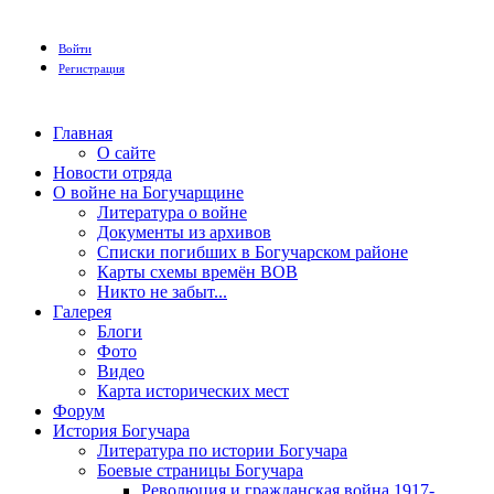
Войти
Регистрация
Главная
О сайте
Новости отряда
О войне на Богучарщине
Литература о войне
Документы из архивов
Списки погибших в Богучарском районе
Карты схемы времён ВОВ
Никто не забыт...
Галерея
Блоги
Фото
Видео
Карта исторических мест
Форум
История Богучара
Литература по истории Богучара
Боевые страницы Богучара
Революция и гражданская война 1917-