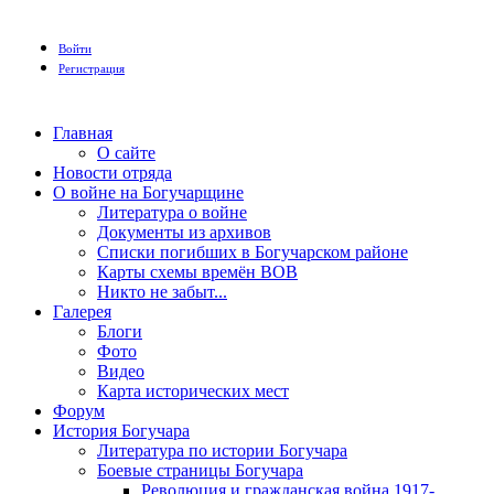
Войти
Регистрация
Главная
О сайте
Новости отряда
О войне на Богучарщине
Литература о войне
Документы из архивов
Списки погибших в Богучарском районе
Карты схемы времён ВОВ
Никто не забыт...
Галерея
Блоги
Фото
Видео
Карта исторических мест
Форум
История Богучара
Литература по истории Богучара
Боевые страницы Богучара
Революция и гражданская война 1917-