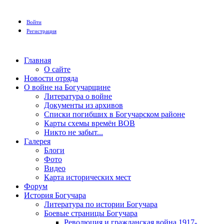
Войти
Регистрация
Главная
О сайте
Новости отряда
О войне на Богучарщине
Литература о войне
Документы из архивов
Списки погибших в Богучарском районе
Карты схемы времён ВОВ
Никто не забыт...
Галерея
Блоги
Фото
Видео
Карта исторических мест
Форум
История Богучара
Литература по истории Богучара
Боевые страницы Богучара
Революция и гражданская война 1917-