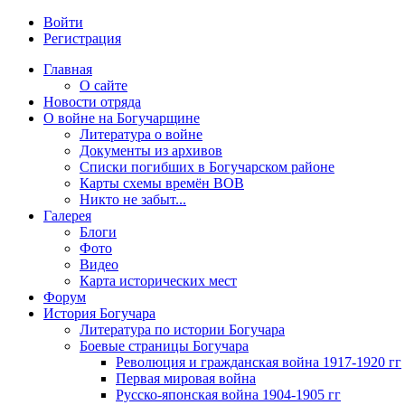
Войти
Регистрация
Главная
О сайте
Новости отряда
О войне на Богучарщине
Литература о войне
Документы из архивов
Списки погибших в Богучарском районе
Карты схемы времён ВОВ
Никто не забыт...
Галерея
Блоги
Фото
Видео
Карта исторических мест
Форум
История Богучара
Литература по истории Богучара
Боевые страницы Богучара
Революция и гражданская война 1917-1920 гг
Первая мировая война
Русско-японская война 1904-1905 гг