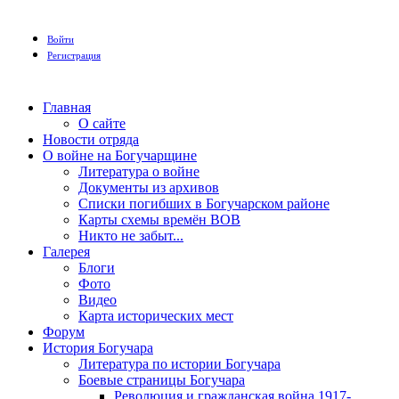
Войти
Регистрация
Главная
О сайте
Новости отряда
О войне на Богучарщине
Литература о войне
Документы из архивов
Списки погибших в Богучарском районе
Карты схемы времён ВОВ
Никто не забыт...
Галерея
Блоги
Фото
Видео
Карта исторических мест
Форум
История Богучара
Литература по истории Богучара
Боевые страницы Богучара
Революция и гражданская война 1917-