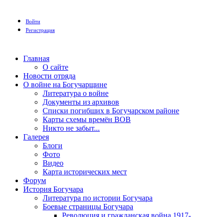
Войти
Регистрация
Главная
О сайте
Новости отряда
О войне на Богучарщине
Литература о войне
Документы из архивов
Списки погибших в Богучарском районе
Карты схемы времён ВОВ
Никто не забыт...
Галерея
Блоги
Фото
Видео
Карта исторических мест
Форум
История Богучара
Литература по истории Богучара
Боевые страницы Богучара
Революция и гражданская война 1917-