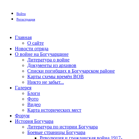
Войти
Регистрация
Главная
О сайте
Новости отряда
О войне на Богучарщине
Литература о войне
Документы из архивов
Списки погибших в Богучарском районе
Карты схемы времён ВОВ
Никто не забыт...
Галерея
Блоги
Фото
Видео
Карта исторических мест
Форум
История Богучара
Литература по истории Богучара
Боевые страницы Богучара
Революция и гражданская война 1917-