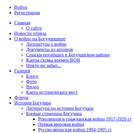
Войти
Регистрация
Главная
О сайте
Новости отряда
О войне на Богучарщине
Литература о войне
Документы из архивов
Списки погибших в Богучарском районе
Карты схемы времён ВОВ
Никто не забыт...
Галерея
Блоги
Фото
Видео
Карта исторических мест
Форум
История Богучара
Литература по истории Богучара
Боевые страницы Богучара
Революция и гражданская война 1917-1920 гг
Первая мировая война
Русско-японская война 1904-1905 гг