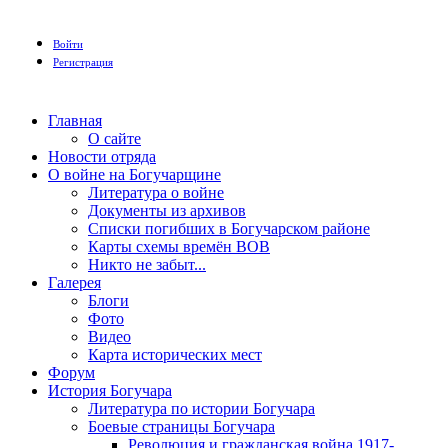
Войти
Регистрация
Главная
О сайте
Новости отряда
О войне на Богучарщине
Литература о войне
Документы из архивов
Списки погибших в Богучарском районе
Карты схемы времён ВОВ
Никто не забыт...
Галерея
Блоги
Фото
Видео
Карта исторических мест
Форум
История Богучара
Литература по истории Богучара
Боевые страницы Богучара
Революция и гражданская война 1917-