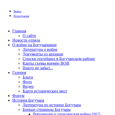
Войти
Регистрация
Главная
О сайте
Новости отряда
О войне на Богучарщине
Литература о войне
Документы из архивов
Списки погибших в Богучарском районе
Карты схемы времён ВОВ
Никто не забыт...
Галерея
Блоги
Фото
Видео
Карта исторических мест
Форум
История Богучара
Литература по истории Богучара
Боевые страницы Богучара
Революция и гражданская война 1917-