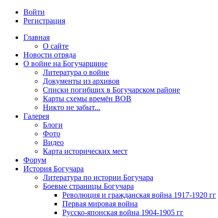
Войти
Регистрация
Главная
О сайте
Новости отряда
О войне на Богучарщине
Литература о войне
Документы из архивов
Списки погибших в Богучарском районе
Карты схемы времён ВОВ
Никто не забыт...
Галерея
Блоги
Фото
Видео
Карта исторических мест
Форум
История Богучара
Литература по истории Богучара
Боевые страницы Богучара
Революция и гражданская война 1917-1920 гг
Первая мировая война
Русско-японская война 1904-1905 гг