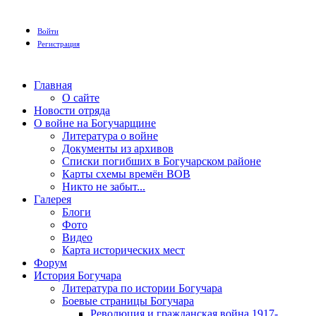
Войти
Регистрация
Главная
О сайте
Новости отряда
О войне на Богучарщине
Литература о войне
Документы из архивов
Списки погибших в Богучарском районе
Карты схемы времён ВОВ
Никто не забыт...
Галерея
Блоги
Фото
Видео
Карта исторических мест
Форум
История Богучара
Литература по истории Богучара
Боевые страницы Богучара
Революция и гражданская война 1917-