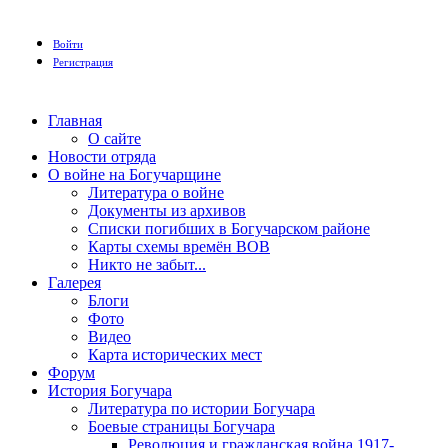
Войти
Регистрация
Главная
О сайте
Новости отряда
О войне на Богучарщине
Литература о войне
Документы из архивов
Списки погибших в Богучарском районе
Карты схемы времён ВОВ
Никто не забыт...
Галерея
Блоги
Фото
Видео
Карта исторических мест
Форум
История Богучара
Литература по истории Богучара
Боевые страницы Богучара
Революция и гражданская война 1917-