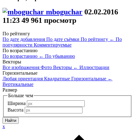
mboguchar
02.02.2016
11:23
49 961 просмотр
По рейтингу
По дате добавления
По дате съёмки
По рейтингу
←
По
популярности
Комментируемые
По возрастанию
По возрастанию
←
По убыванию
Векторы
Все изображения
Фото
Векторы
←
Иллюстрации
Горизонтальные
Любая ориентация
Квадратные
Горизонтальные
←
Вертикальные
Размер
Больше чем
Ширина
Высота
x