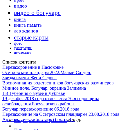
8 рота
видео
видео о богучаре
книга
книга память
лев жданов
старые карты
фото
фотография
целлюлита
Список контента
Перезахоронение в Пасюковке
Осетровский плацдарм 2022.Малый Сатурн.
Звезда имени Жени Седова
Воспоминания родственников богучарских разминеров
Минное поле. Богучар, окраина Залимана
ТВ Губерния о музее в Дубраве
19 декабря 2018 года отмечается 76-я годовщина
освобождения Богучарского района.
Богучар перезахоронение 06.2018 года
Перезахонение на Осетровском плацдарме 23.08.2018 года
Археологический лагерь Память 4 ч
Богучарский отряд Память
© 2026