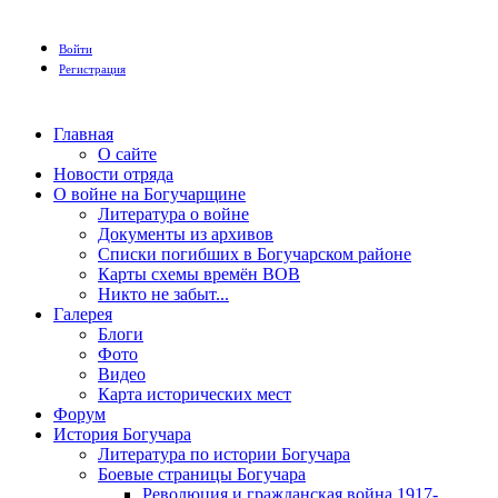
Войти
Регистрация
Главная
О сайте
Новости отряда
О войне на Богучарщине
Литература о войне
Документы из архивов
Списки погибших в Богучарском районе
Карты схемы времён ВОВ
Никто не забыт...
Галерея
Блоги
Фото
Видео
Карта исторических мест
Форум
История Богучара
Литература по истории Богучара
Боевые страницы Богучара
Революция и гражданская война 1917-