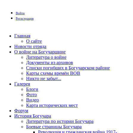
Войти
Регистрация
Главная
О сайте
Новости отряда
О войне на Богучарщине
Литература о войне
Документы из архивов
Списки погибших в Богучарском районе
Карты схемы времён ВОВ
Никто не забыт...
Галерея
Блоги
Фото
Видео
Карта исторических мест
Форум
История Богучара
Литература по истории Богучара
Боевые страницы Богучара
Революция и гражданская война 1917-