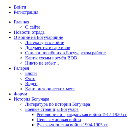
Войти
Регистрация
Главная
О сайте
Новости отряда
О войне на Богучарщине
Литература о войне
Документы из архивов
Списки погибших в Богучарском районе
Карты схемы времён ВОВ
Никто не забыт...
Галерея
Блоги
Фото
Видео
Карта исторических мест
Форум
История Богучара
Литература по истории Богучара
Боевые страницы Богучара
Революция и гражданская война 1917-1920 гг
Первая мировая война
Русско-японская война 1904-1905 гг