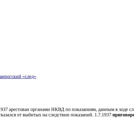
анрогский «след»
.1937 арестован органами НКВД по показаниям, данным в ходе с
казался от выбитых на следствии показаний. 1.7.1937
приговоре