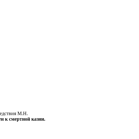
ледствия М.Н.
н к смертной казни.