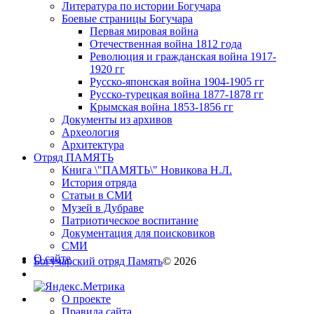
Литература по истории Богучара
Боевые страницы Богучара
Первая мировая война
Отечественная война 1812 года
Революция и гражданская война 1917-
1920 гг
Русско-японская война 1904-1905 гг
Русско-турецкая война 1877-1878 гг
Крымская война 1853-1856 гг
Документы из архивов
Археология
Архитектура
Отряд ПАМЯТЬ
Книга \"ПАМЯТЬ\" Новикова Н.Л.
История отряда
Статьи в СМИ
Музей в Дубраве
Патриотическое воспитание
Документация для поисковиков
СМИ
О сайте
Богучарский отряд Память
© 2026
О проекте
Правила сайта