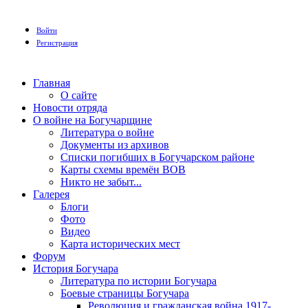
Войти
Регистрация
Главная
О сайте
Новости отряда
О войне на Богучарщине
Литература о войне
Документы из архивов
Списки погибших в Богучарском районе
Карты схемы времён ВОВ
Никто не забыт...
Галерея
Блоги
Фото
Видео
Карта исторических мест
Форум
История Богучара
Литература по истории Богучара
Боевые страницы Богучара
Революция и гражданская война 1917-