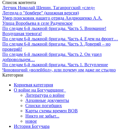
Список контента
Летчик Николай Шенин. Таганрогский «след»
Легенда о "бомбере" (книжная версия)
Умер поисковик нашего отряда Андрющенко А.А.
Улица Воробьева в селе Радченское
По следам 6-й лыжной бригады. Часть 5. Внимание!
Воздушная тревога!
По следам 6-й лыжной бригады. Часть 4. Едем на фронт…
По следам 6-й лыжной бригады. Часть 3. Доверяй – но
проверяй!
По следам 6-й лыжной бригады. Часть 2. Он ушел
добровольцем…
По следам 6-й лыжной бригады. Часть 1. Вступление
Чиновничий «волейбол», или почему им даже не стыдно
Категории
Корневая категория
О войне на Богучарщине_
Литература о войне
Архивные документы
Списки погибших
Карты схемы времен ВОВ
Никто не забыт...
новое
История Богучара