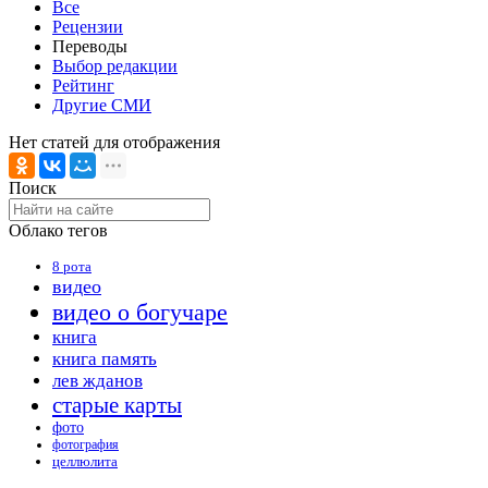
Все
Рецензии
Переводы
Выбор редакции
Рейтинг
Другие СМИ
Нет статей для отображения
Поиск
Облако тегов
8 рота
видео
видео о богучаре
книга
книга память
лев жданов
старые карты
фото
фотография
целлюлита