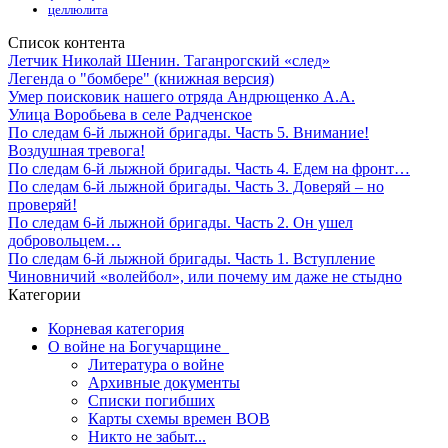
целлюлита
Список контента
Летчик Николай Шенин. Таганрогский «след»
Легенда о "бомбере" (книжная версия)
Умер поисковик нашего отряда Андрющенко А.А.
Улица Воробьева в селе Радченское
По следам 6-й лыжной бригады. Часть 5. Внимание!
Воздушная тревога!
По следам 6-й лыжной бригады. Часть 4. Едем на фронт…
По следам 6-й лыжной бригады. Часть 3. Доверяй – но
проверяй!
По следам 6-й лыжной бригады. Часть 2. Он ушел
добровольцем…
По следам 6-й лыжной бригады. Часть 1. Вступление
Чиновничий «волейбол», или почему им даже не стыдно
Категории
Корневая категория
О войне на Богучарщине_
Литература о войне
Архивные документы
Списки погибших
Карты схемы времен ВОВ
Никто не забыт...