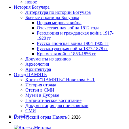
новое
История Богучара
Литература по истории Богучара
Боевые страницы Богучара
Первая мировая война
Отечественная война 1812 года
Революция и гражданская война 1917-
1920 гг
Русско-японская война 1904-1905 гг
Русско-турецкая война 1877-1878 гг
Крымская война 1853-1856 гг
Документы из архивов
Археология
Архитектура
Отряд ПАМЯТЬ
Книга \"ПАМЯТЬ\" Новикова Н.Л.
История отряда
Статьи в СМИ
Музей в Дубраве
Патриотическое воспитание
Документация для поисковиков
СМИ
О сайте
Богучарский отряд Память
© 2026