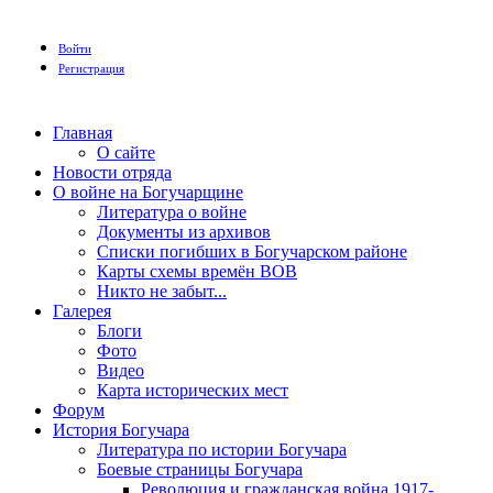
Войти
Регистрация
Главная
О сайте
Новости отряда
О войне на Богучарщине
Литература о войне
Документы из архивов
Списки погибших в Богучарском районе
Карты схемы времён ВОВ
Никто не забыт...
Галерея
Блоги
Фото
Видео
Карта исторических мест
Форум
История Богучара
Литература по истории Богучара
Боевые страницы Богучара
Революция и гражданская война 1917-