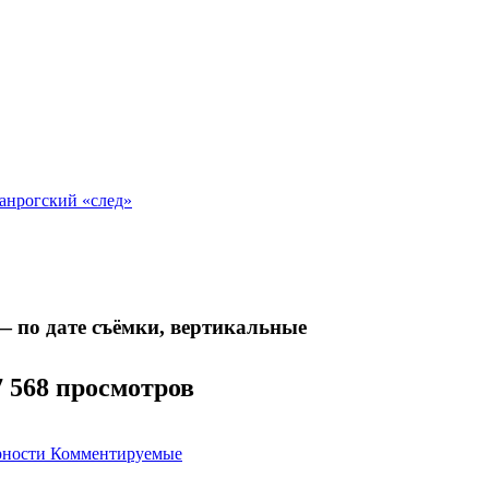
анрогский «след»
— по дате съёмки, вертикальные
7 568 просмотров
рности
Комментируемые