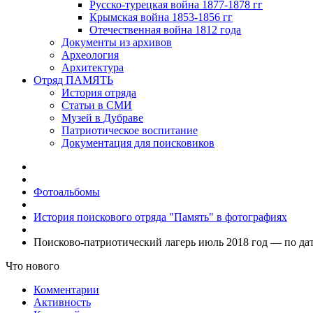
Русско-турецкая война 1877-1878 гг
Крымская война 1853-1856 гг
Отечественная война 1812 года
Документы из архивов
Археология
Архитектура
Отряд ПАМЯТЬ
История отряда
Статьи в СМИ
Музей в Дубраве
Патриотическое воспитание
Документация для поисковиков
Фотоальбомы
История поискового отряда "Память" в фотографиях
Поисково-патриотический лагерь июль 2018 год — по дат
Что нового
Комментарии
Активность