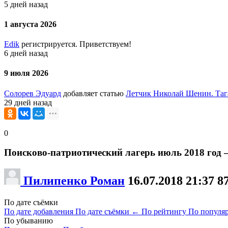
5 дней назад
1 августа 2026
Edik
регистрируется. Приветствуем!
6 дней назад
9 июля 2026
Солорев Эдуард
добавляет статью
Летчик Николай Шенин. Таг
29 дней назад
0
Поисково-патриотический лагерь июль 2018 год 
Пилипенко Роман
16.07.2018
21:37
8
По дате съёмки
По дате добавления
По дате съёмки
←
По рейтингу
По популя
По убыванию