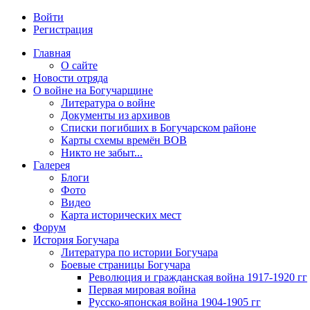
Войти
Регистрация
Главная
О сайте
Новости отряда
О войне на Богучарщине
Литература о войне
Документы из архивов
Списки погибших в Богучарском районе
Карты схемы времён ВОВ
Никто не забыт...
Галерея
Блоги
Фото
Видео
Карта исторических мест
Форум
История Богучара
Литература по истории Богучара
Боевые страницы Богучара
Революция и гражданская война 1917-1920 гг
Первая мировая война
Русско-японская война 1904-1905 гг